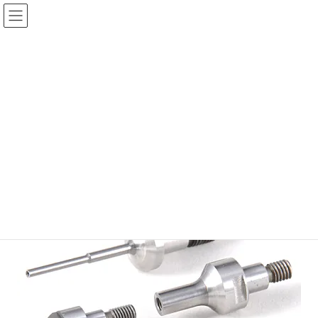
コ
ナ
ン
ビ
テ
ゲ
ン
ー
内面研削砥石用クイル
ツ
シ
へ
ョ
ス
ン
HOME
製品情報
その他の商品
内面研削砥石用クイル
キ
に
ッ
移
プ
動
内面研削砥石用クイル